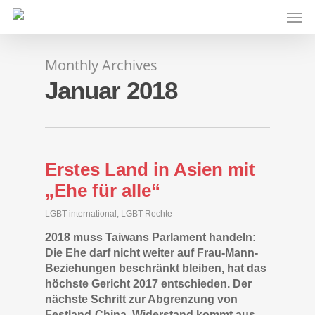
Skip
Men
to
main
content
Monthly Archives
Januar 2018
Erstes Land in Asien mit
„Ehe für alle“
LGBT international
,
LGBT-Rechte
2018 muss Taiwans Parlament handeln:
Die Ehe darf nicht weiter auf Frau-Mann-
Beziehungen beschränkt bleiben, hat das
höchste Gericht 2017 entschieden. Der
nächste Schritt zur Abgrenzung von
Festland-China. Widerstand kommt aus