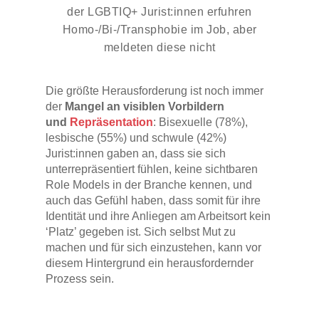
der LGBTIQ+ Jurist:innen erfuhren
StGB ein großer Fortschritt war, bleibt
noch viel zu tun. Diskriminierung und
Homo-/Bi-/Transphobie im Job, aber
Vorurteile existieren nach wie vor, und es
meldeten diese nicht
ist unsere gemeinsame Verantwortung,
weiterhin für eine inklusive und gerechte
Die größte Herausforderung ist noch immer
Gesellschaft zu kämpfen. Wir bei ALICE
der
Mangel an visiblen Vorbildern
setzen uns dafür ein, dass jeder Mensch
und
Repräsentation
: Bisexuelle (78%),
– unabhängig von seiner sexuellen
lesbische (55%) und schwule (42%)
Orientierung oder Geschlechtsidentität –
Jurist:innen gaben an, dass sie sich
in Würde und Respekt leben kann.
unterrepräsentiert fühlen, keine sichtbaren
Role Models in der Branche kennen, und
auch das Gefühl haben, dass somit für ihre
Identität und ihre Anliegen am Arbeitsort kein
‘Platz’ gegeben ist. Sich selbst Mut zu
machen und für sich einzustehen, kann vor
diesem Hintergrund ein herausfordernder
Prozess sein.