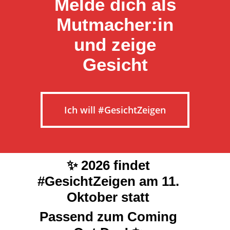
Melde dich als
Mutmacher:in
und zeige
Gesicht
Ich will #GesichtZeigen
✨
2026 findet
#GesichtZeigen am 11.
Oktober statt
Passend zum Coming