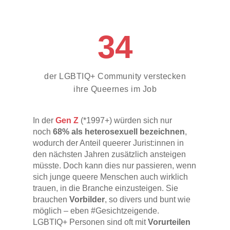
Männern wird mit Gefängnis bestraft;
auch der Versuch ist strafbar
.“
Insbesondere während der NS-Zeit
34
wurde der § 175 StGB massiv verschärft,
was zu einer dramatischen Zunahme von
Verurteilungen führte. Nach dem Zweiten
Weltkrieg übernahm die Bundesrepublik
der LGBTIQ+ Community verstecken
Deutschland den Paragraphen in
ihre Queernes im Job
unveränderter Form. Erst 1969 und 1973
kam es zu Reformen, die die
Strafverfolgung auf homosexuelle
In der
Gen Z
(*1997+) würden sich nur
Handlungen mit Jugendlichen unter 21
noch
68% als heterosexuell bezeichnen
,
Jahren bzw. unter 18 Jahren
wodurch der Anteil queerer Jurist:innen in
beschränkten. Die vollständige
den nächsten Jahren zusätzlich ansteigen
Abschaffung erfolgte schließlich am 11.
müsste. Doch kann dies nur passieren, wenn
Juni 1994.
sich junge queere Menschen auch wirklich
trauen, in die Branche einzusteigen. Sie
brauchen
Vorbilder
, so divers und bunt wie
Die gesellschaftliche und politische
möglich – eben #Gesichtzeigende.
Debatte um die Abschaffung des § 175
LGBTIQ+ Personen sind oft mit
Vorurteilen
StGB wurde durch den wachsenden