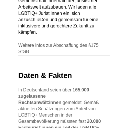
Gemeinschaft innerhalb der juristischen
Arbeitswelt aufzubauen. Wir laden alle
LGBTIQ+ Jurist:innen ein, sich
anzuschließen und gemeinsam für eine
inklusivere und gerechtere Zukunft zu
kämpfen.
Weitere Infos zur Abschaffung des §175
StGB
11. Juni 1994: Ein Wendepunkt für die
Gleichberechtigung
Daten & Fakten
Am 11. Juni 1994 wurde ein
In Deutschland seien über
165.000
entscheidender Schritt in Richtung
zugelassene
Gleichberechtigung und Akzeptanz
Rechtsanwält:innen
gemeldet. Gemäß
gemacht: Der §175 des
aktuellen Schätzungen zum Anteil von
Strafgesetzbuches (StGB), der
LGBTIQ+ Menschen in der
Homosexualität kriminalisierte, wurde
Gesamtbevölkerung müssten fast
20.000
endgültig abgeschafft.
Fachjurist:innen ein Teil der LGBTIQ+