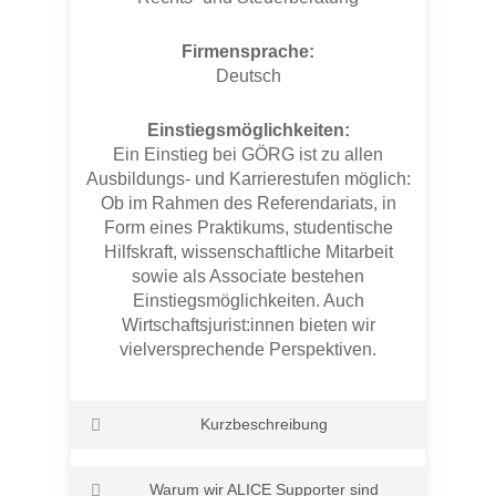
Kommunikation
Regelmäßige „Safe Spaces“ und
Firmensprache:
„Queers & Allies Stammtische“
Deutsch
Intern keine Kleidungsvorschriften
Zertifizierung durch die Uhlala-Group
Einstiegsmöglichkeiten:
Botschafter:innenprogramm und andere
Ein Einstieg bei GÖRG ist zu allen
Maßnahmen zur Förderung von Allyship
Ausbildungs- und Karrierestufen möglich:
(Allies sind Unterstützer:innen der
Ob im Rahmen des Referendariats, in
LGBTIQ+ Community)
Form eines Praktikums, studentische
Hilfskraft, wissenschaftliche Mitarbeit
sowie als Associate bestehen
Einstiegsmöglichkeiten. Auch
Wirtschaftsjurist:innen bieten wir
vielversprechende Perspektiven.
Kurzbeschreibung
GÖRG zählt zur Spitze der
Warum wir ALICE Supporter sind