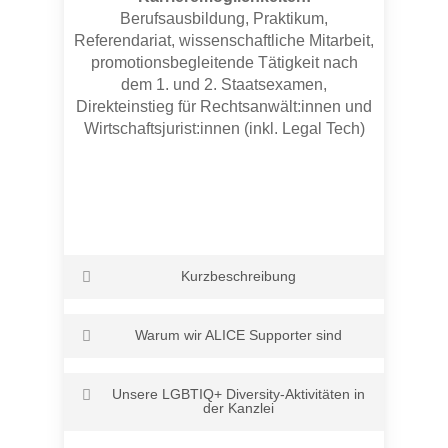
Berufsausbildung, Praktikum,
Referendariat, wissenschaftliche Mitarbeit,
promotionsbegleitende Tätigkeit nach
dem 1. und 2. Staatsexamen,
Direkteinstieg für Rechtsanwält:innen und
Wirtschaftsjurist:innen (inkl. Legal Tech)
Kurzbeschreibung
CMS ist eine international tätige
Warum wir ALICE Supporter sind
Wirtschaftskanzlei mit einem globalen
Netzwerk. In Deutschland zählt CMS zu
Wir sehen im Umgang mit Menschen
den größten und führenden Kanzleien
Unsere LGBTIQ+ Diversity-Aktivitäten in
unterschiedlicher Nationalitäten,
und ist hier mit Rechtsanwält:innen,
der Kanzlei
Geschlechter, ethnischer und religiöser
Steuerberater:innen, Notar:innen und
Herkünfte, sexueller Orientierungen und