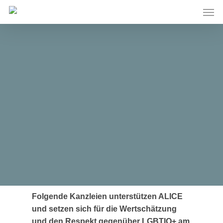
Skip
Men
to
main
content
CMS
ist
Supporter
von
ALICE.
Folgende Kanzleien unterstützen ALICE
und setzen sich für die
Wertschätzung
und den Respekt gegenüber LGBTIQ+
am