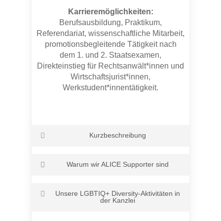
Karriere treffen wir ausschließlich auf
Karrieremöglichkeiten:
Grundlage objektiver Kriterien.
Berufsausbildung, Praktikum,
Referendariat, wissenschaftliche Mitarbeit,
promotionsbegleitende Tätigkeit nach
dem 1. und 2. Staatsexamen,
Direkteinstieg für Rechtsanwält*innen und
Wirtschaftsjurist*innen,
Werkstudent*innentätigkeit.
Kurzbeschreibung
A&O Shearman ist eine international
Warum wir ALICE Supporter sind
anerkannte und führende
Wirtschaftskanzlei
.
Unsere Anwälte sind
Wir haben uns zum Ziel gesetzt, ein
in ihren Fachgebieten empfohlene
Unsere LGBTIQ+ Diversity-Aktivitäten in
Umfeld zu schaffen, in dem alle sich
Jurist*innen mit ausgewiesener
der Kanzlei
unterstützt fühlen und offen mit ihrer
Erfahrung in allen wichtigen Bereichen
Identität umgehen können. Wir möchten,