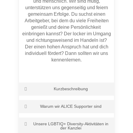
und menschlich. Wir sind mutig,
unterstützen uns gegenseitig und feiern
gemeinsam Erfolge. Du suchst einen
Arbeitgeber, bei dem du viele Freiheiten
genießt und deine
Persönlichkeit
einbringen kannst? Der locker im Umgang
und richtungsweisend im Handeln ist?
Der einen hohen Anspruch hat und dich
individuell fördert? Dann sollten wir uns
kennenlernen.
Kurzbeschreibung
YPOG ist eine Spezialkanzlei für Steuer-
Warum wir ALICE Supporter sind
und Wirtschaftsrecht, die in den
Kernbereichen Steuern, Fonds,
Bei YPOG haben wir unsere eigene
Transaktionen, Corporate, und Litigation
Unsere LGBTIQ+ Diversity-Aktivitäten in
Form von #togetherness entwickelt, mit
tätig ist. Die Anwält:innen und
der Kanzlei
der wir über alle Funktionen hinweg