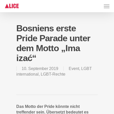
Skip
Men
to
main
content
Bosniens erste
Pride Parade unter
dem Motto „Ima
izać“
10. September 2019
Event
,
LGBT
international
,
LGBT-Rechte
Das Motto der Pride könnte nicht
treffender sein. Übersetzt bedeutet es