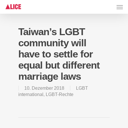
Skip
Men
to
main
content
Taiwan’s LGBT
community will
have to settle for
equal but different
marriage laws
10. Dezember 2018
LGBT
international
,
LGBT-Rechte